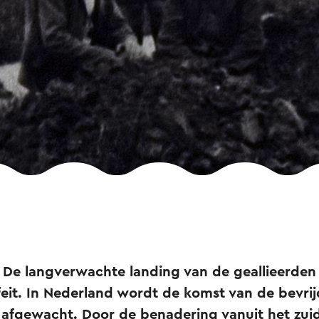
. De langverwachte landing van de geallieerden
eit. In Nederland wordt de komst van de bevri
fgewacht. Door de benadering vanuit het zuid