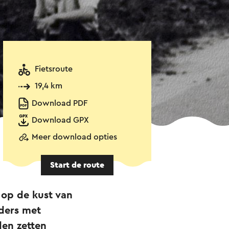
Fietsroute
19,4 km
Download PDF
Download GPX
Meer download opties
Start de route
 op de kust van
jders met
en zetten