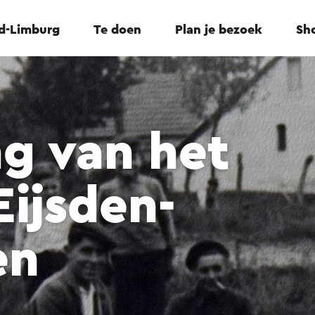
id-Limburg
Te doen
Plan je bezoek
Sho
ng van het
Eijsden-
en