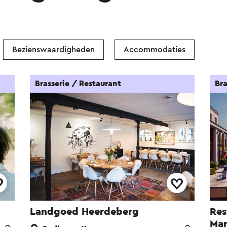
Bezienswaardigheden
Accommodaties
Brasserie / Restaurant
Bra
Landgoed Heerdeberg
Res
Mar