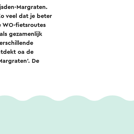
ijsden-Margraten.
Zo veel dat je beter
ie WO-fietsroutes
als gezamenlijk
erschillende
ntdekt oa de
Margraten'. De