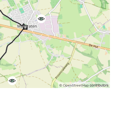
©
contributors
OpenStreetMap