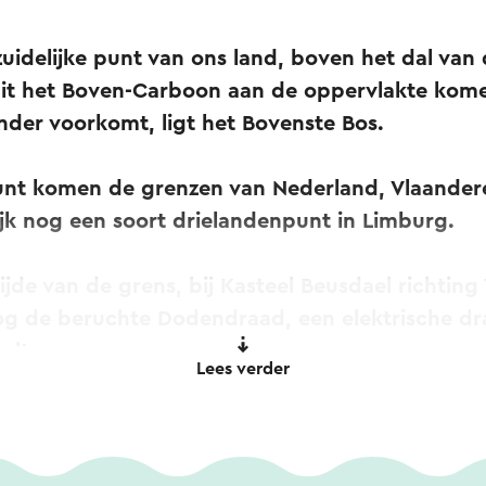
zuidelijke punt van ons land, boven het dal van
it het Boven-Carboon aan de oppervlakte kom
der voorkomt, ligt het Bovenste Bos.
nt komen de grenzen van Nederland, Vlaander
ijk nog een soort drielandenpunt in Limburg.
ijde van de grens, bij Kasteel Beusdael richting 
og de beruchte Dodendraad, een elektrische dr
olt.
Lees verder
 je gefocust op het donkere woud naar de to
 terugweg zijn adembenemend. De vakwerkhuize
aring compleet.