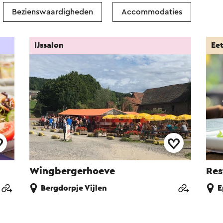
Bezienswaardigheden
Accommodaties
IJssalon
Ee
Wingbergerhoeve
Res
Bergdorpje Vijlen
E