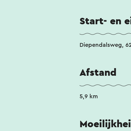
En die naam Hakke
Start- en 
dat uit Terziet o
deze route is niet
Diependalsweg, 6
Afstand
5,9 km
Moeilijkhe