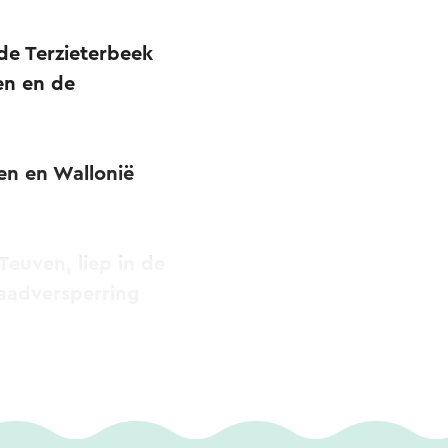
 de Terzieterbeek
en en de
en en Wallonië
Teuven, liep in de
aadversperring
p, maar de
n in het dal