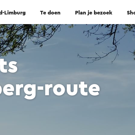
id-Limburg
Te doen
Plan je bezoek
Sho
ts
erg-route