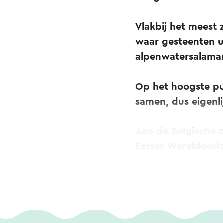
Vlakbij het meest 
waar gesteenten u
alpenwatersalaman
Op het hoogste pu
samen, dus eigenl
Aan de Belgische z
Eerste Wereldoorl
van tweeduizend v
Op de heenweg ben
panorama’s op de
maken de bergerv