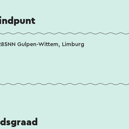
nberg? Het Bovenste Bos werd gebruikt voor h
eindpunt
mhoog leidt naar de top heet nog steeds Hakken
 bewegwijzerd.
285NN Gulpen-Wittem, Limburg
idsgraad