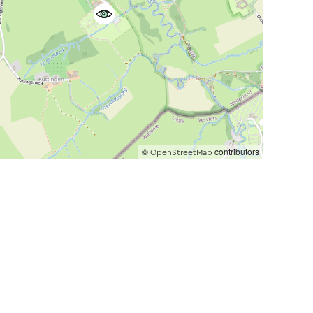
©
contributors
OpenStreetMap