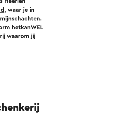
s Heerlen
ad
, waar je in
 mijnschachten.
tform hetkanWEL
ij waarom jij
chenkerij