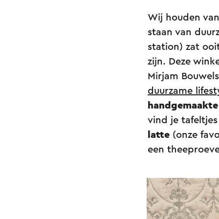
Wij houden van 
staan van duurz
station) zat ooi
zijn. Deze wink
Mirjam Bouwels
duurzame lifest
handgemaakte 
vind je tafeltj
latte
(onze favo
een theeproever