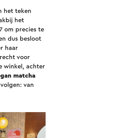
n het teken
akbij het
37 om precies te
en dus besloot
r haar
recht voor
de winkel, achter
egan matcha
s
volgen: van