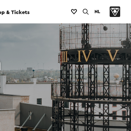
NL
p & Tickets
m