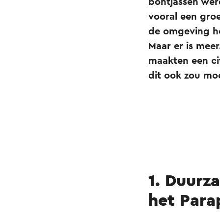
bontjassen wer
vooral een gro
de omgeving hee
Maar er is mee
maakten een cit
dit ook zou mo
1. Duurza
het Para