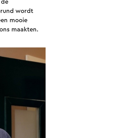
 de
erund wordt
een mooie
ons maakten.