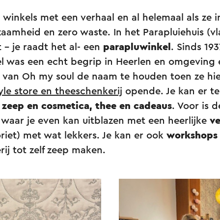
winkels met een verhaal en al helemaal als ze i
aamheid en zero waste. In het Parapluiehuis (vl
t – je raadt het al- een
parapluwinkel
. Sinds 19
el was een echt begrip in Heerlen en omgeving 
 van Oh my soul de naam te houden toen ze hie
yle store en theeschenkerij
opende. Je kan er te
zeep en cosmetica, thee en cadeaus
. Voor is 
es waar je even kan uitblazen met een heerlijke
v
riet) met wat lekkers. Je kan er ook
workshop
ij tot zelf zeep maken.