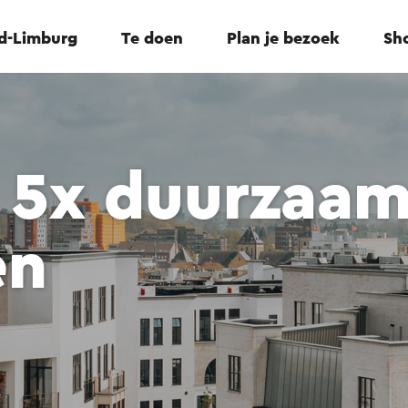
id-Limburg
Te doen
Plan je bezoek
Sho
: 5x duurzaa
en