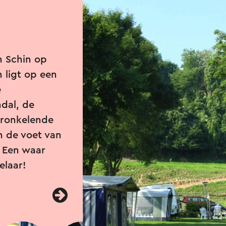
n Schin op
 ligt op een
e
dal, de
kronkelende
n de voet van
 Een waar
elaar!