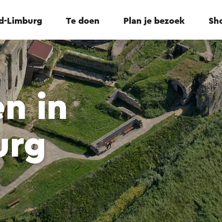
id-Limburg
Te doen
Plan je bezoek
Sho
n in
urg