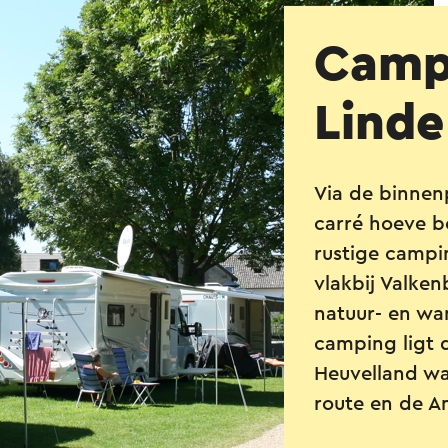
Camp
Linde
Via de binnen
carré hoeve b
rustige campi
vlakbij Valke
natuur- en wa
camping ligt d
Heuvelland w
route en de A