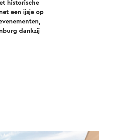
et historische
et een ijsje op
e evenementen,
imburg dankzij