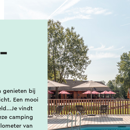
-
 genieten bij
cht. Een mooi
d...Je vindt
deze camping
kilometer van