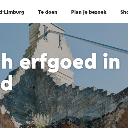
id-Limburg
Te doen
Plan je bezoek
Sho
ch erfgoed in
ed