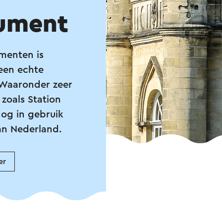
ument
menten is
een echte
aaronder zeer
zoals Station
nog in gebruik
an Nederland.
er