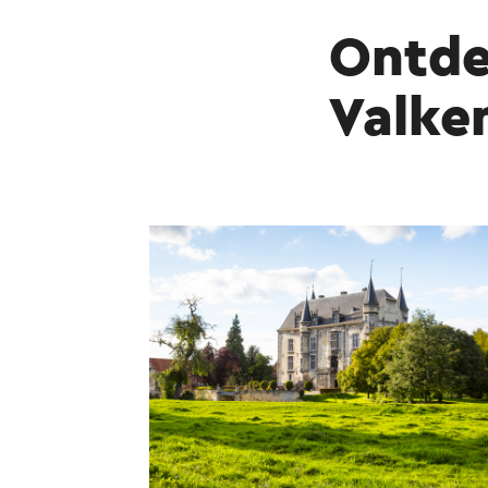
Ontde
Valke