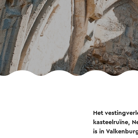
Het vestingverl
kasteelruïne, 
is in Valkenbur