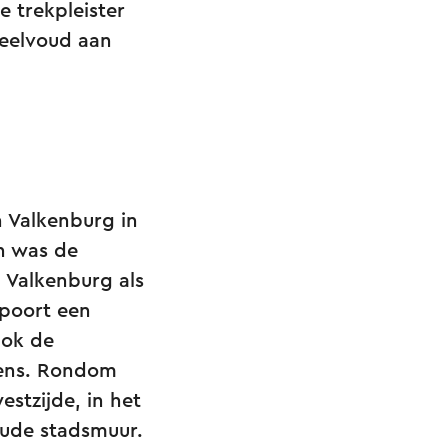
e trekpleister
veelvoud aan
n Valkenburg in
en was de
n Valkenburg als
lpoort een
Ook de
rens. Rondom
stzijde, in het
oude stadsmuur.