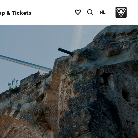
NL
p & Tickets