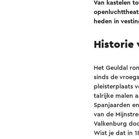
Van kastelen t
openluchttheate
heden in vesti
Historie
Het Geuldal ro
sinds de vroegs
pleisterplaats 
talrijke malen
Spanjaarden en
van de Mijnstre
Valkenburg door
Wist je dat in 