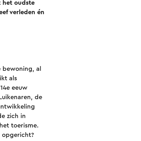
 het oudste
eef verleden én
e bewoning, al
kt als
e 14e eeuw
Luikenaren, de
ontwikkeling
e zich in
het toerisme.
s opgericht?