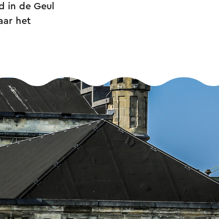
d in de Geul
aar het