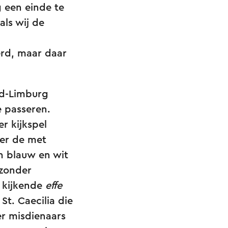
g een einde te
als wij de
erd, maar daar
id-Limburg
e passeren.
r kijkspel
der de met
n blauw en wit
 zonder
 kijkende
effe
St. Caecilia die
er misdienaars