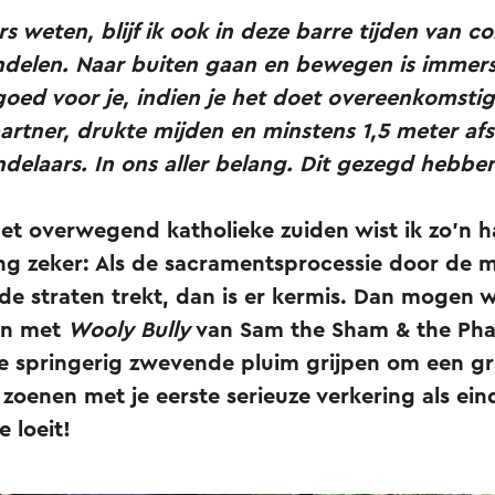
ers weten, blijf ik ook in deze barre tijden van 
ndelen. Naar buiten gaan en bewegen is immers
 goed voor je, indien je het doet overeenkomstig
partner, drukte mijden en minstens 1,5 meter a
elaars. In ons aller belang. Dit gezegd hebben
n het overwegend katholieke zuiden wist ik zo'n 
ng zeker: Als de sacramentsprocessie door de 
de straten trekt, dan is er kermis. Dan mogen 
en met
Wooly Bully
van Sam the Sham & the Pha
 springerig zwevende pluim grijpen om een grat
 zoenen met je eerste serieuze verkering als ein
e loeit!