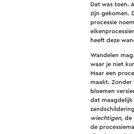
Dat was toen. A
zijn gekomen. D
processie noem
eikenprocessier
heeft deze wand
Wandelen mag. 
waar je niet ku
Maar een proces
maakt. Zonder 
bloemen versie
dat maagdelijk 
zandschildering
wiechtigen
, de
de processiema