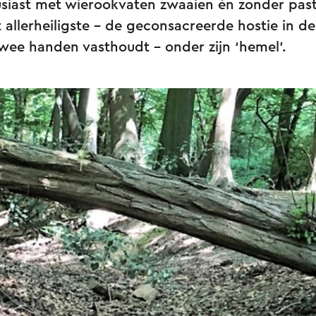
usiast met wierookvaten zwaaien én zonder past
 allerheiligste – de geconsacreerde hostie in d
twee handen vasthoudt - onder zijn ‘hemel’.