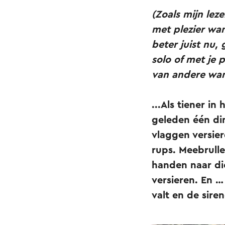
(Zoals mijn lez
met plezier wa
beter juist nu,
solo of met je 
van andere wand
...Als tiener i
geleden één di
vlaggen versier
rups. Meebrull
handen naar die
versieren. En …
valt en de siren