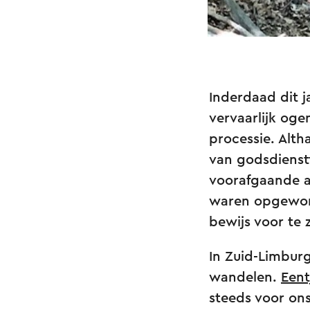
Inderdaad dit 
vervaarlijk og
processie. Alth
van godsdienst
voorafgaande a
waren opgeworp
bewijs voor te z
In Zuid-Limburg
wandelen.
Eent
steeds voor ons