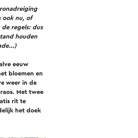
coronadreiging
 ook nu, of
 de regels: dus
fstand houden
de...)
halve eeuw
met bloemen en
we weer in de
raos. Met twee
is rit te
delijk het doek