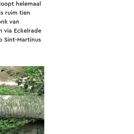
loopt helemaal
s ruim tien
onk van
 via Eckelrade
p Sint-Martinus