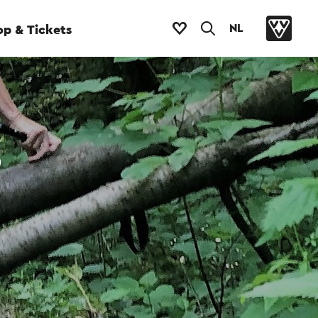
NL
p & Tickets
s