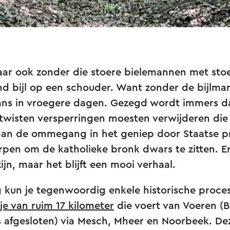
jaar ook zonder die stoere bielemannen met sto
end bijl op een schouder. Want zonder de bijlm
ans in vroegere dagen. Gezegd wordt immers dat 
twisten versperringen moesten verwijderen die
an de ommegang in het geniep door Staatse p
en om de katholieke bronk dwars te zitten. Er
ijn, maar het blijft een mooi verhaal.
 kun je tegenwoordig enkele historische proces
je van ruim 17 kilometer
die voert van Voeren (B
 afgesloten) via Mesch, Mheer en Noorbeek. Dez