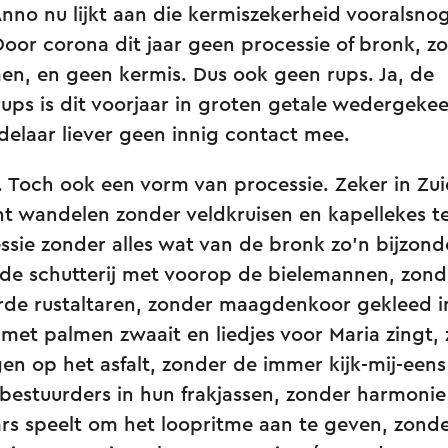
nno nu lijkt aan die kermiszekerheid vooralsno
oor corona dit jaar geen processie of bronk, zo
en, en geen kermis. Dus ook geen rups. Ja, de
ups is dit voorjaar in groten getale wedergeke
elaar liever geen innig contact mee.
Toch ook een vorm van processie. Zeker in Zu
nt wandelen zonder veldkruisen en kapellekes t
sie zonder alles wat van de bronk zo’n bijzonde
de schutterij met voorop de bielemannen, zon
rde rustaltaren, zonder maagdenkoor gekleed i
met palmen zwaait en liedjes voor Maria zingt,
en op het asfalt, zonder de immer kijk-mij-eens
 bestuurders in hun frakjassen, zonder harmonie 
rs speelt om het loopritme aan te geven, zond