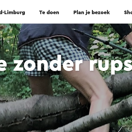
id-Limburg
Te doen
Plan je bezoek
Sho
e zonder rup