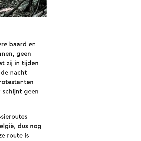
ere baard en
annen, geen
zij in tijden
 de nacht
rotestanten
 schijnt geen
sieroutes
elgië, dus nog
e route is