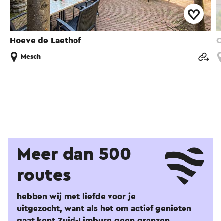
Hoeve de Laethof
C
Mesch
Meer dan 500
routes
hebben wij met liefde voor je
uitgezocht, want als het om actief genieten
gaat kent Zuid-Limburg geen grenzen.