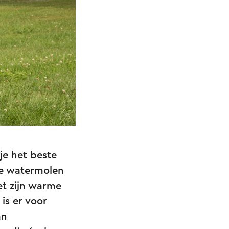
je het beste
he watermolen
et zijn warme
 is er voor
an