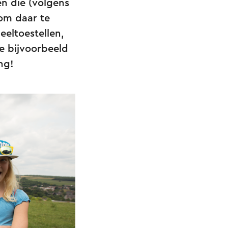
n die (volgens
 om daar te
eeltoestellen,
e bijvoorbeeld
ng!