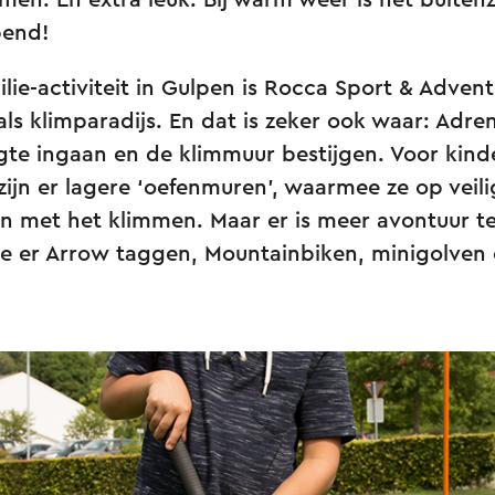
en. En extra leuk: Bij warm weer is het buit
pend!
lie-activiteit in Gulpen is Rocca Sport & Advent
ls klimparadijs. En dat is zeker ook waar: Adren
te ingaan en de klimmuur bestijgen. Voor kind
 zijn er lagere ‘oefenmuren’, waarmee ze op veili
n met het klimmen. Maar er is meer avontuur te
je er Arrow taggen, Mountainbiken, minigolven 