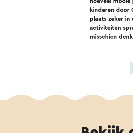
hoeveel mooie p
kinderen door 
plaats zeker in
activiteiten sp
misschien denk
Bekijk 