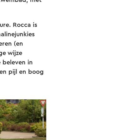
enzwembad, met
ure. Rocca is
alinejunkies
eren (en
ge wijze
 beleven in
en pijl en boog