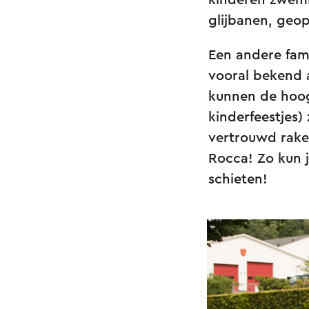
kinderen zwemm
glijbanen, geo
Een andere fami
vooral bekend a
kunnen de hoog
kinderfeestjes)
vertrouwd rake
Rocca! Zo kun 
schieten!