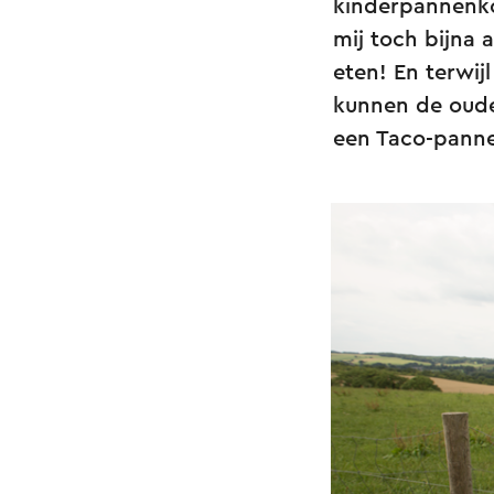
kinderpannenkoe
mij toch bijna 
eten! En terwij
kunnen de oude
een Taco-panne