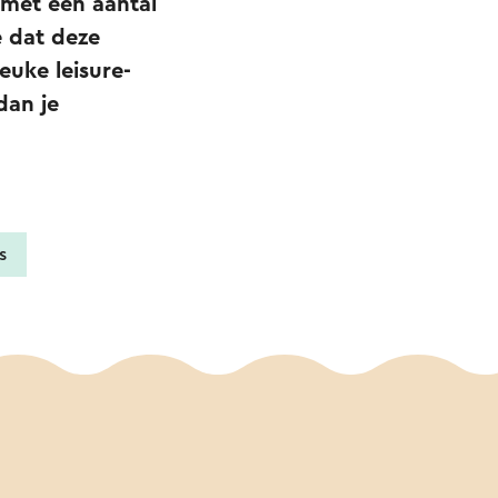
 met een aantal
e dat deze
euke leisure-
dan je
s