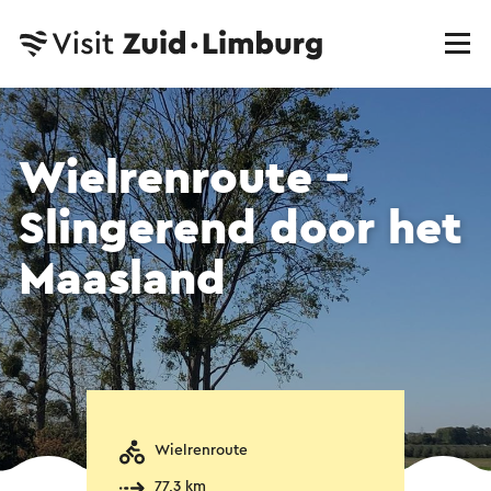
Wielrenroute -
Slingerend door het
Maasland
Wielrenroute
77,3 km