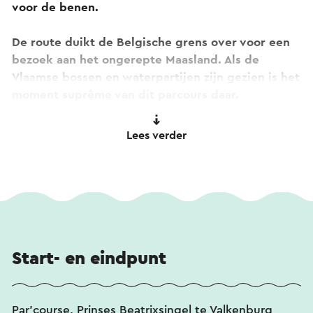
voor de benen.
De route duikt de Belgische grens over voor een
bezoek aan het ongerepte Maasland. Als de
Vlaamse bossen en waterpartijen zijn gezien is het
moment suprême van dit parcours daar.
De Zusserdel, ook wel Tienderberg, of gewoon in
Lees verder
de Belgische volksmond 'Slingerbergske' is één
van de best bewaarde geheimen van de regio. De
kronkelende helling is om wagenziek van te
worden.
Maar een feest voor wielerliefhebbers. Via een
stukje Wallonië en terug via de Kuitenberg kom je
Start- en eindpunt
terug in Valkenburg. Kijk voor meer unieke routes
op
grimpeur.n
l of l
imburgcycling.com/routes
of
voor meer info over deze route op
Slingerend
Par'course, Prinses Beatrixsingel te Valkenburg