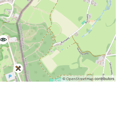
©
contributors
OpenStreetMap