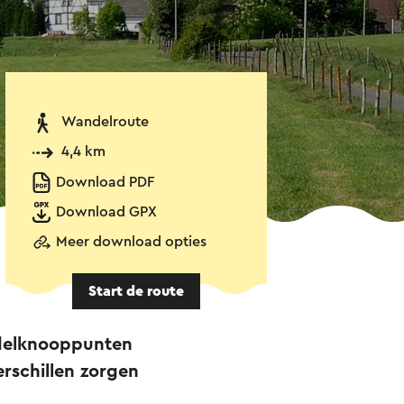
Wandelroute
4,4 km
Download PDF
Download GPX
Meer download opties
Start de route
andelknooppunten
rschillen zorgen