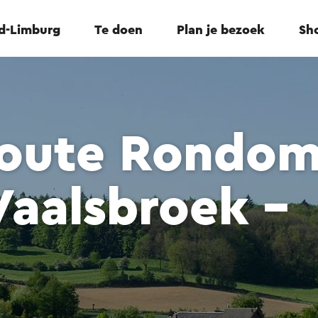
id-Limburg
Te doen
Plan je bezoek
Sho
oute Rondo
Vaalsbroek -