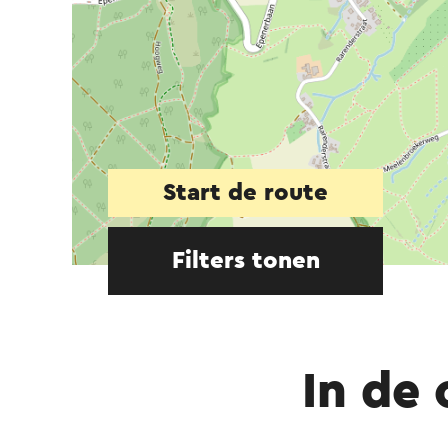
Start de route
Filters tonen
In de