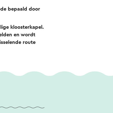
ede bepaald door
ige kloosterkapel.
eelden en wordt
sselende route