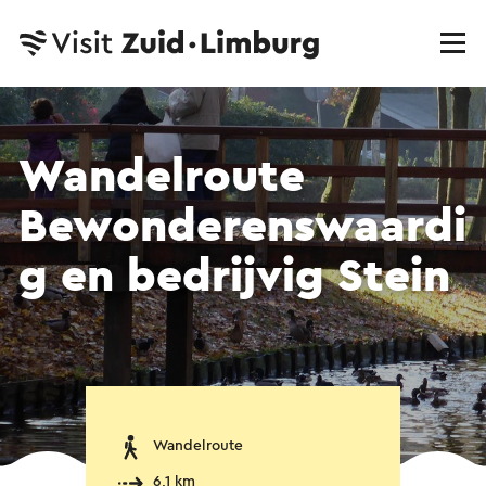
Wandelroute
Bewonderenswaardi
g en bedrijvig Stein
Wandelroute
6,1 km