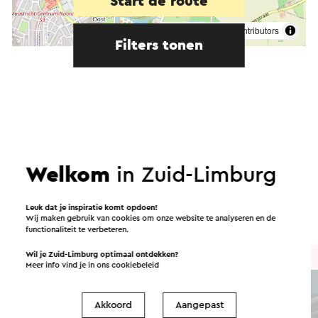
Start de route
©
contributors
OpenStreetMap
Filters tonen
In de omgeving
Welkom
in Zuid-Limburg
Eten en drinken
Attracties
Leuk dat je inspiratie komt opdoen!
Bezienswaardigheden
Accommodaties
Wij maken gebruik van cookies om onze website te analyseren en de
functionaliteit te verbeteren.
Wil je Zuid-Limburg optimaal ontdekken?
Brasserie / Restaurant
Meer info vind je in ons
cookiebeleid
Akkoord
Aangepast