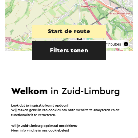
Start de route
©
contributors
OpenStreetMap
Filters tonen
In de omgeving
Welkom
in Zuid-Limburg
Leuk dat je inspiratie komt opdoen!
Attracties
Bezienswaardigheden
Wij maken gebruik van cookies om onze website te analyseren en de
functionaliteit te verbeteren.
Accommodaties
Wil je Zuid-Limburg optimaal ontdekken?
Meer info vind je in ons
cookiebeleid