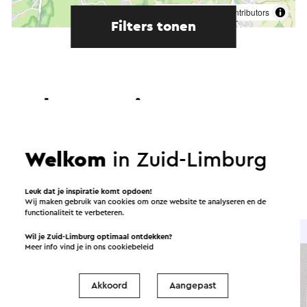
©
contributors
OpenStreetMap
Filters tonen
In de omgeving
Eten en drinken
Attracties
Welkom
in Zuid-Limburg
Bezienswaardigheden
Accommodaties
Leuk dat je inspiratie komt opdoen!
Wij maken gebruik van cookies om onze website te analyseren en de
functionaliteit te verbeteren.
Brasserie / Restaurant
Wil je Zuid-Limburg optimaal ontdekken?
Meer info vind je in ons
cookiebeleid
Akkoord
Aangepast