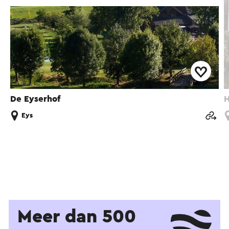
De Eyserhof
H
Eys
Meer dan 500