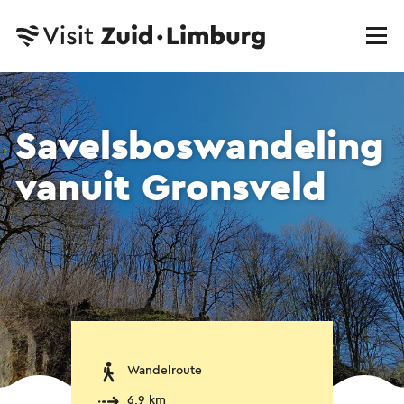
Savelsboswandeling
vanuit Gronsveld
Wandelroute
6,9 km