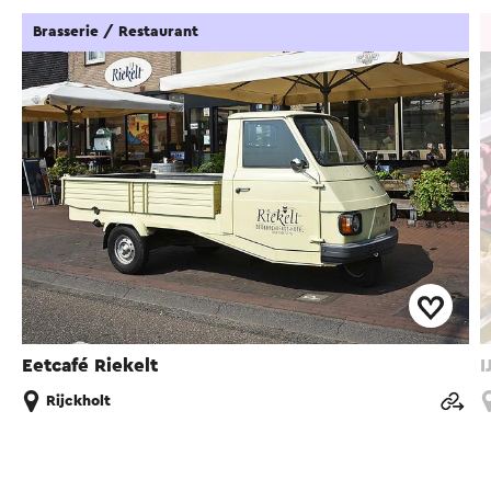
Brasserie / Restaurant
Eetcafé Riekelt
I
Rijckholt