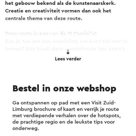
het gebouw bekend als de kunstenaarskerk.
Creatie en creativiteit vormen dan ook het
centrale thema van deze route.
Deze route is een van de 11 Camini’s!
Ben je toe aan een wandeling om even tot rust te
komen? Dan biedt deze wandelroute iets extra’s
voor jou! Deze route is namelijk ook een van de 11
Lees verder
camini’s.
Dit zijn mini-camino’s oftewel korte
Bestel in onze webshop
pelgrimservaringen met spreuken en opdrachten
speciaal gericht op bezinning en bewustwording.
Wil je meer weten hierover?
Klik dan hier naar de
Ga ontspannen op pad met een Visit Zuid-
Limburg brochure of kaart en verrijk je route
speciale camini-pagina van deze route.
met verdiepende verhalen over de hotspots,
de prachtige regio en de leukste tips voor
onderweg.