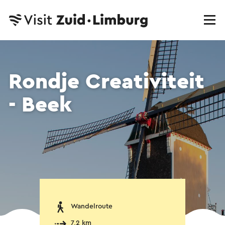
Rondje Creativiteit
- Beek
Wandelroute
7,2 km