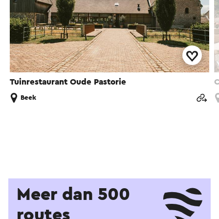
Tuinrestaurant Oude Pastorie
C
Beek
Meer dan 500
routes