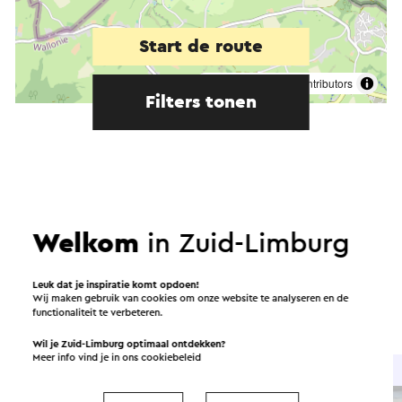
Start de route
©
contributors
OpenStreetMap
Filters tonen
In de omgeving
Welkom
in Zuid-Limburg
Eten en drinken
Attracties
Leuk dat je inspiratie komt opdoen!
Wij maken gebruik van cookies om onze website te analyseren en de
Bezienswaardigheden
Accommodaties
functionaliteit te verbeteren.
Wil je Zuid-Limburg optimaal ontdekken?
Meer info vind je in ons
cookiebeleid
Brasserie / Restaurant