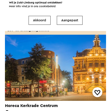
Eten en drinken
Attracties
Wil je Zuid-Limburg optimaal ontdekken?
Meer info vind je in ons
cookiebeleid
Bezienswaardigheden
Accommodaties
Akkoord
Aangepast
Eet- en drinkgelegenheid
Horeca Kerkrade Centrum