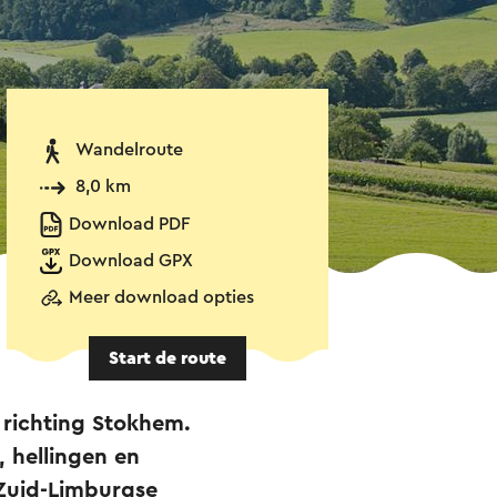
Wandelroute
8,0 km
Download PDF
Download GPX
Meer download opties
Start de route
 richting Stokhem.
 hellingen en
 Zuid-Limburgse