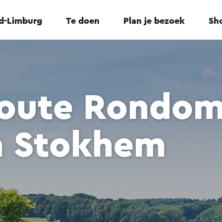
id-Limburg
Te doen
Plan je bezoek
Sho
oute Rondo
n Stokhem