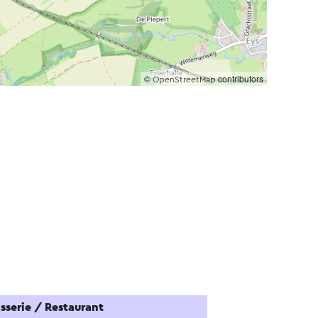
©
contributors
OpenStreetMap
sserie / Restaurant