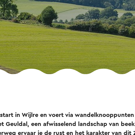
start in Wijlre en voert via wandelknooppunten
t Geuldal, een afwisselend landschap van beek,
rweg ervaar je de rust en het karakter van dit