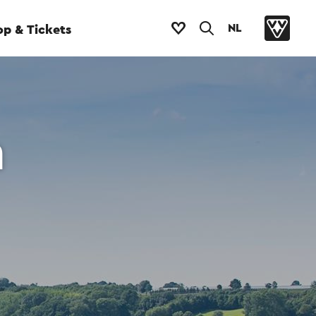
NL
p & Tickets
m