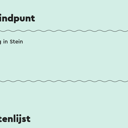
eindpunt
in Stein
enlijst