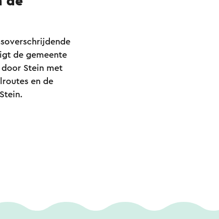
n de
ensoverschrijdende
 ligt de gemeente
n door Stein met
lroutes en de
Stein.