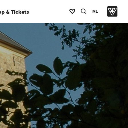
NL
p & Tickets