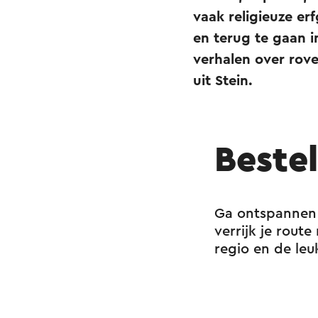
vaak religieuze er
en terug te gaan i
verhalen over rov
uit Stein.
Beste
Ga ontspannen 
verrijk je rout
regio en de leu