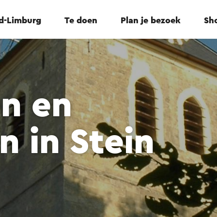
id-Limburg
Te doen
Plan je bezoek
Sho
n en
n in Stein