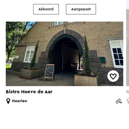
Eet- en drinkgelegenheid
Akkoord
Aangepast
Bistro Hoeve de Aar
R
Heerlen