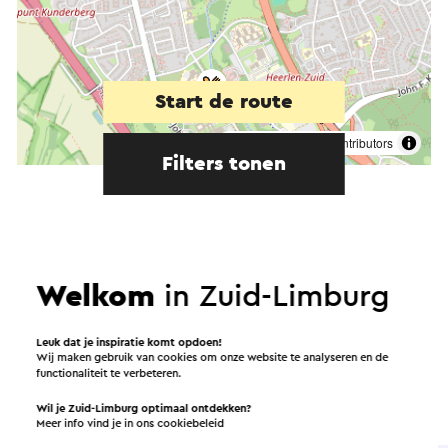
Start de route
©
contributors
OpenStreetMap
Filters tonen
In de omgeving
Welkom
in Zuid-Limburg
Leuk dat je inspiratie komt opdoen!
Eten en drinken
Attracties
Wij maken gebruik van cookies om onze website te analyseren en de
functionaliteit te verbeteren.
Bezienswaardigheden
Accommodaties
Wil je Zuid-Limburg optimaal ontdekken?
Meer info vind je in ons
cookiebeleid