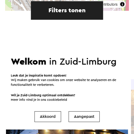
©
contributors
OpenStreetMap
Filters tonen
In de omgeving
Welkom
in Zuid-Limburg
Eten en drinken
Attracties
Leuk dat je inspiratie komt opdoen!
Wij maken gebruik van cookies om onze website te analyseren en de
Brasserie / Restaurant
functionaliteit te verbeteren.
Wil je Zuid-Limburg optimaal ontdekken?
Meer info vind je in ons
cookiebeleid
Akkoord
Aangepast