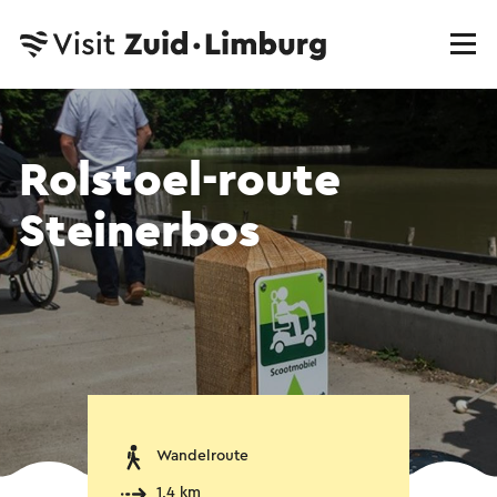
Rolstoel-route
Steinerbos
Wandelroute
1,4 km