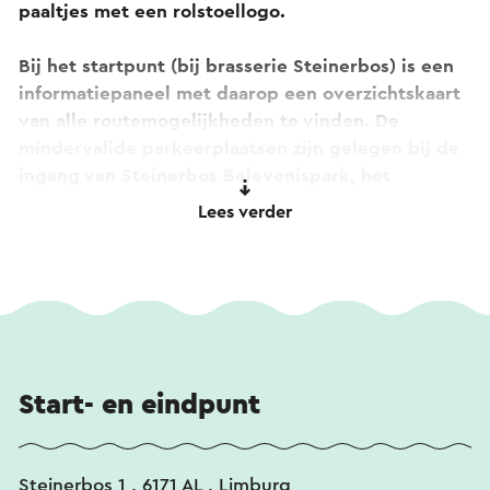
paaltjes met een rolstoellogo.
Bij het startpunt (bij brasserie Steinerbos) is een
informatiepaneel met daarop een overzichtskaart
van alle routemogelijkheden te vinden. De
mindervalide parkeerplaatsen zijn gelegen bij de
ingang van Steinerbos Belevenispark, het
zwembad en bij brasserie Steinerbos.
Lees verder
Parkeren is er gratis.
Indien je opmerkingen hebt over de route dan
kun je deze melden via
routepunt@visitzuidlimburg.nl
.
Start- en eindpunt
fotograaf: Johannes Timmermans
Steinerbos 1 , 6171 AL , Limburg