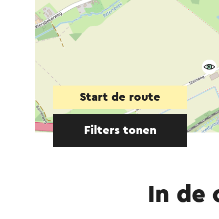
Start de route
Filters tonen
In de