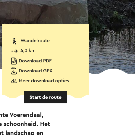
Wandelroute
4,0 km
Download PDF
Download GPX
Meer download opties
Start de route
nte Voerendaal,
e schoonheid. Het
et landschap en