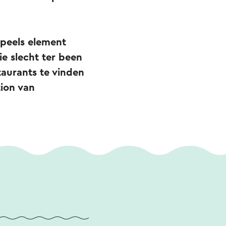
speels element
e slecht ter been
taurants te vinden
ion van