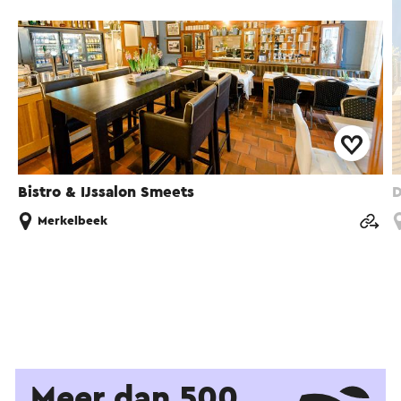
Bistro & IJssalon Smeets
D
Merkelbeek
Meer dan 500