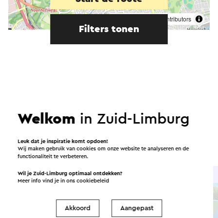
©
contributors
OpenStreetMap
Filters tonen
In de omgeving
Welkom
in Zuid-Limburg
Eten en drinken
Attracties
Leuk dat je inspiratie komt opdoen!
Bezienswaardigheden
Accommodaties
Wij maken gebruik van cookies om onze website te analyseren en de
functionaliteit te verbeteren.
Wil je Zuid-Limburg optimaal ontdekken?
IJssalon
Meer info vind je in ons
cookiebeleid
Akkoord
Aangepast