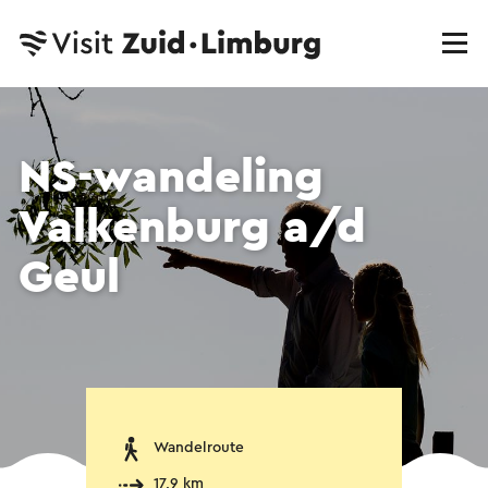
NS-wandeling
Valkenburg a/d
Geul
Wandelroute
17,9 km