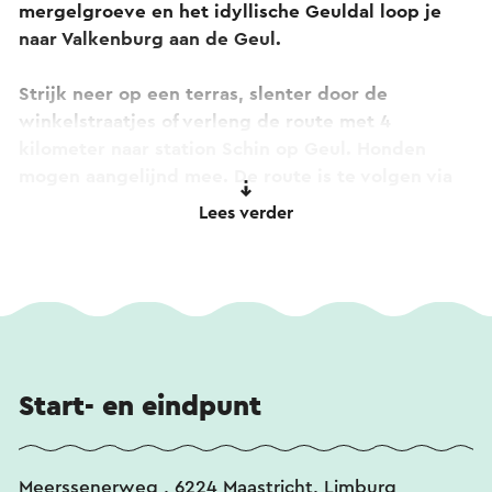
mergelgroeve en het idyllische Geuldal loop je
naar Valkenburg aan de Geul.
Strijk neer op een terras, slenter door de
winkelstraatjes of verleng de route met 4
kilometer naar station Schin op Geul. Honden
mogen aangelijnd mee. De route is te volgen via
de rood-gele markeringen.
Lees verder
Heen- en terugreis
Vanaf Valkenburg en Schin op Geul rijden er
regelmatig treinen richting Maastricht. Actuele
vertrektijden:
www.ns.nl/reisplanner
.
Start- en eindpunt
Meerssenerweg , 6224 Maastricht, Limburg