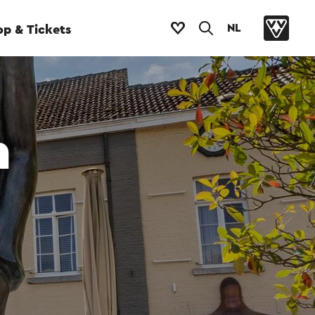
NL
p & Tickets
n