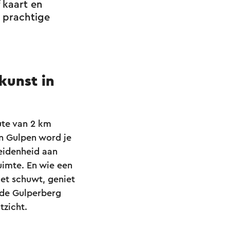
 kaart en
e prachtige
kunst in
ute van 2 km
n Gulpen word je
eidenheid aan
uimte. En wie een
et schuwt, geniet
 de Gulperberg
tzicht.