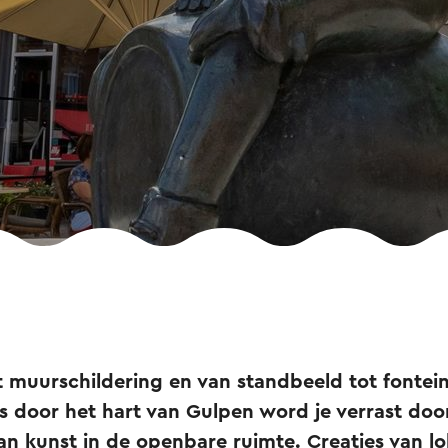
 muurschildering en van standbeeld tot fontein
 door het hart van Gulpen word je verrast doo
n kunst in de openbare ruimte. Creaties van l