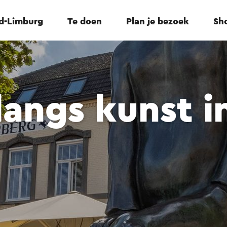
id-Limburg
Te doen
Plan je bezoek
Sho
langs kunst i