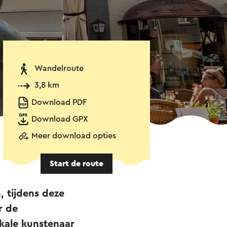
Wandelroute
3,8 km
Download PDF
Download GPX
Meer download opties
Start de route
, tijdens deze
r de
okale kunstenaar