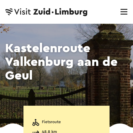
Kastelenroute
Valkenburg aan de
Geul
Fietsroute
48,8 km