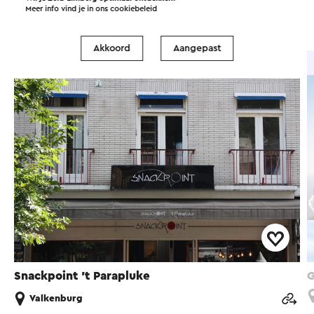
Meer info vind je in ons
cookiebeleid
Bezienswaardigheden
Accommodaties
Akkoord
Aangepast
Snackbar
Snackpoint 't Parapluke
G
Valkenburg