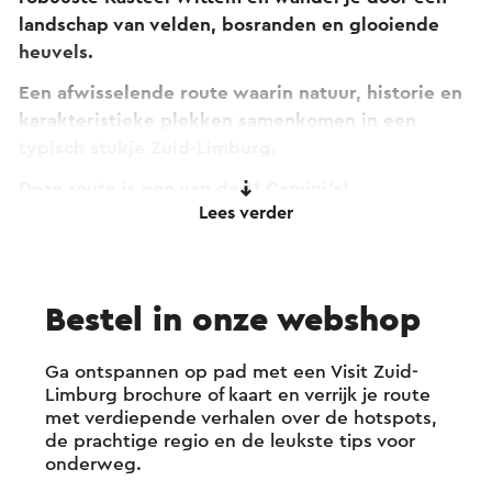
landschap van velden, bosranden en glooiende
heuvels.
Een afwisselende route waarin natuur, historie en
karakteristieke plekken samenkomen in een
typisch stukje Zuid-Limburg.
Deze route is een van de 11 Camini’s!
Lees verder
Ben je toe aan een wandeling om even tot rust te
komen? Dan biedt deze wandelroute iets extra’s
voor jou! Deze route is namelijk ook een van de 11
camini’s. Dit zijn mini-camino’s oftewel korte
Bestel in onze webshop
pelgrimservaringen met spreuken en opdrachten
speciaal gericht op bezinning en bewustwording.
Ga ontspannen op pad met een Visit Zuid-
Wil je meer weten hierover?
Klik dan hier naar de
Limburg brochure of kaart en verrijk je route
speciale camini-pagina van deze route.
met verdiepende verhalen over de hotspots,
de prachtige regio en de leukste tips voor
onderweg.