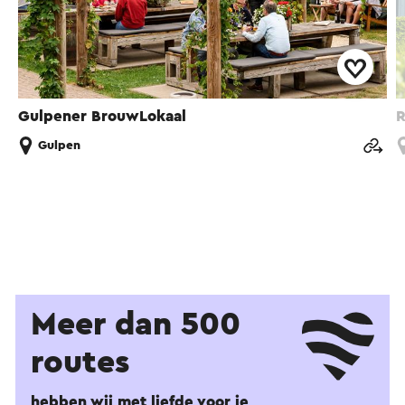
Gulpener BrouwLokaal
R
Gulpen
Meer dan 500
routes
hebben wij met liefde voor je