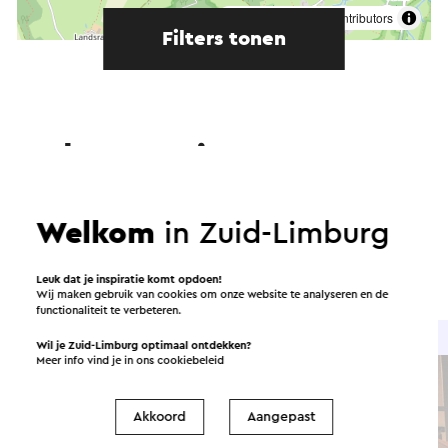
©
contributors
OpenStreetMap
Filters tonen
In de omgeving
Eten en drinken
Attracties
Welkom
in Zuid-Limburg
Bezienswaardigheden
Accommodaties
Leuk dat je inspiratie komt opdoen!
Wij maken gebruik van cookies om onze website te analyseren en de
functionaliteit te verbeteren.
Eet- en drinkgelegenheid
Wil je Zuid-Limburg optimaal ontdekken?
Meer info vind je in ons
cookiebeleid
Akkoord
Aangepast