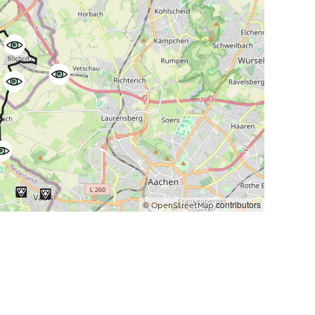
©
contributors
OpenStreetMap