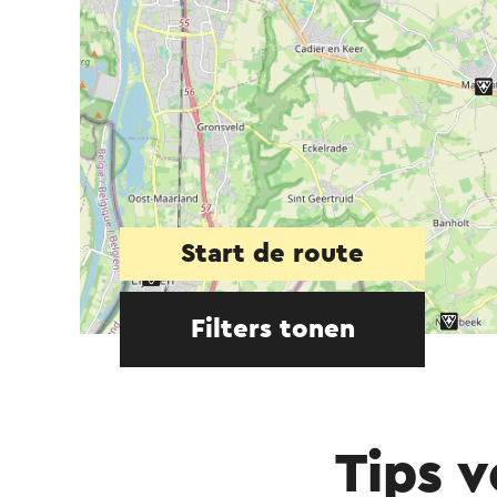
Start de route
Filters tonen
Tips 