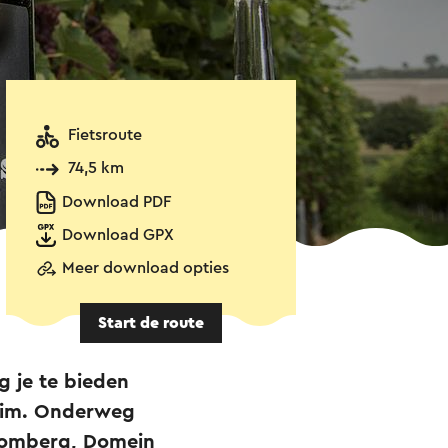
Fietsroute
74,5 km
Download PDF
Download GPX
Meer download opties
Start de route
g je te bieden
klim. Onderweg
romberg, Domein