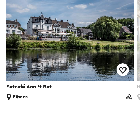
Eetcafé Aon 't Bat
H
Eijsden