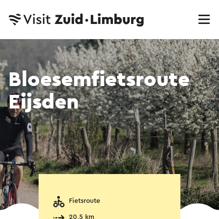
Bloesemfietsroute
Eijsden
Fietsroute
20,5 km