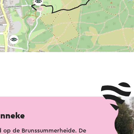
enneke
d op de Brunssummerheide. De