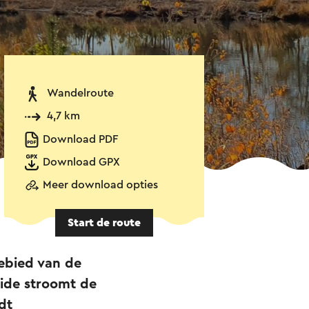
Wandelroute
4,7 km
Download PDF
Download GPX
Meer download opties
Start de route
ebied van de
ide stroomt de
dt