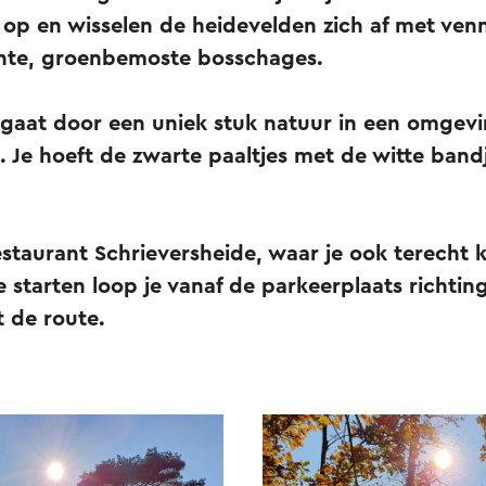
p en wisselen de heidevelden zich af met venn
chte, groenbemoste bosschages.
gaat door een uniek stuk natuur in een omgevin
is. Je hoeft de zwarte paaltjes met de witte band
estaurant Schrieversheide, waar je ook terecht 
e starten loop je vanaf de parkeerplaats richtin
t de route.