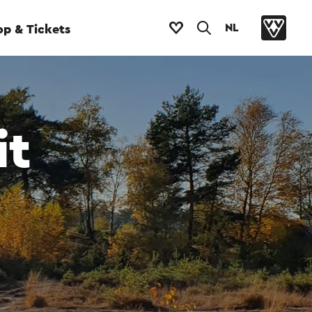
NL
p & Tickets
it