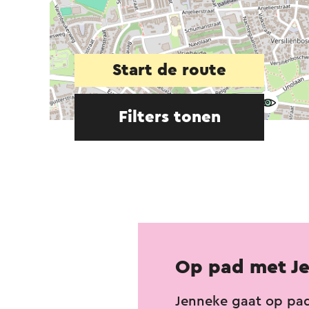
Start de route
Filters tonen
Op pad met J
Jenneke gaat op pa