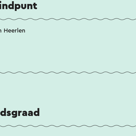
eindpunt
n Heerlen
idsgraad