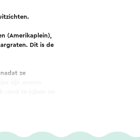
itzichten.
en (Amerikaplein),
rgraten. Dit is de
 nadat ze
sjes zijn enorm
 rond te kijken en
beek. De route
 in het meest
erd als eerste