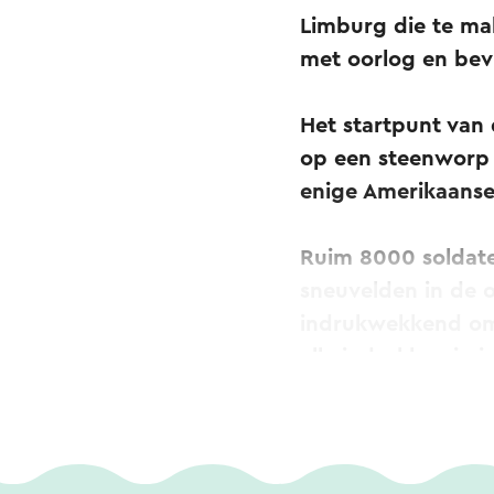
Limburg die te m
met oorlog en bevr
Het startpunt van 
op een steenworp 
enige Amerikaanse
Ruim 8000 soldate
sneuvelden in de o
indrukwekkend om 
alle indrukken in 
Vervolgens fiets j
brengt je door het
zuidelijke dorpje 