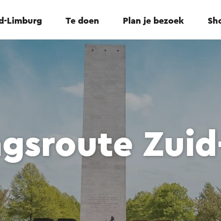
id-Limburg
Te doen
Plan je bezoek
Sho
ngsroute Zuid