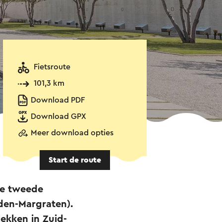
Fietsroute
101,3 km
Download PDF
Download GPX
Meer download opties
Start de route
de tweede
den-Margraten).
ekken in Zuid-