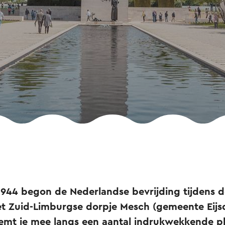
944 begon de Nederlandse bevrijding tijdens 
et Zuid-Limburgse dorpje Mesch (gemeente Eijs
eemt je mee langs een aantal indrukwekkende pl