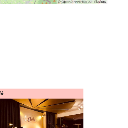
©
contributors
OpenStreetMap
fé