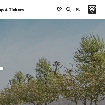
NL
p & Tickets
-