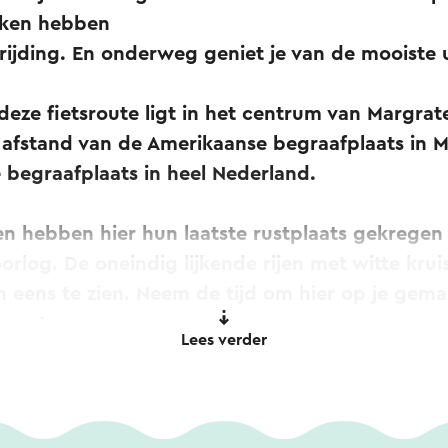
aken hebben
ijding. En onderweg geniet je van de mooiste u
deze fietsroute ligt in het centrum van Margrat
afstand van de Amerikaanse begraafplaats in Ma
 begraafplaats in heel Nederland.
n hebben hier hun laatste rustplaats gekregen
orlog. De oneindig lijkende rijen met witte krui
eens te zien. Neem de tijd om hier op je gemak
je op te nemen.
Lees verder
e naar het zuiden langs Banholt, Mheer en Noor
 prachtige Belgische Voeren, waarna je uitkomt
van Nederland: Mesch. Dit pittoresk kerkdorpje w