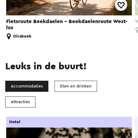
Fietsroute Beekdaelen - Beekdaelenroute West-
V
lus
Oirsbeek
Leuks in de buurt!
Accommodaties
Eten en drinken
Attracties
Hotel