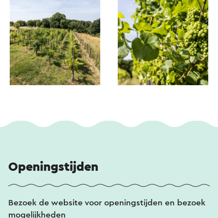
uitzicht op de wijngaard en de educatiewijngaard.
Dan loop je rechtdoor langs de wijngaard tussen
een robuuste Limburgse haag en bramen en
bessen struiken door. Halverwege staan een
pergola met bank met uitzicht over het plateau
van Windraak. Wanneer je aan het einde van het
pad komt (100 mtr.), ontdek je een picknick plaats
en mooi zicht over het dal richting Munstergeleen
en de hele wijngaard.
Na de picknick vervolg je het pad terug en ga je
links af over het bospad in het hellingbos. Op het
einde van het bospad kom je weer op de
Hoddelsley, ga hier rechts af en vervolg de
Openingstijden
oorspronkelijke route van de Route des Vins
Sittard.
Bezoek de website voor openingstijden en bezoek
mogelijkheden