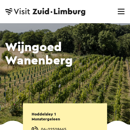
Wijngoed
Wanenberg
Hoddelsley 1
Munstergeleen
06-22528665