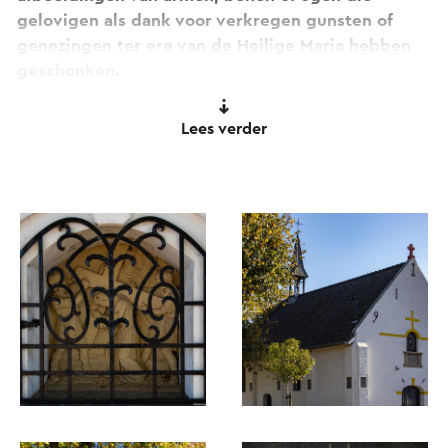
gelovigen als dank voor verkregen gunsten of
genezingen ter ere van de Heilige Maria hebben
geschonken.
Dat Maria precies op deze plek vereerd zou
Lees verder
moeten worden, heeft volgens de overlevering zo
moeten zijn. Een schaapherder zou namelijk een
klein Mariabeeldje in de boom hebben zien staan
na het bidden.
Hij bracht dit beeldje naar de parochiekerk in
Echt, maar de volgende dag was het weer terug
op zijn oude plek. Zo maakte Maria duidelijk dat
zij op die plaats vereerd wilde worden.
Er werd een kapelletje gebouwd en voortaan
kwamen mensen daarheen om de voorspraak van
Maria af te smeken. Ook nu nog vinden dagelijks