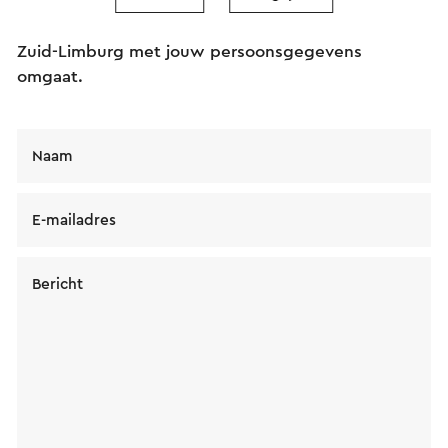
bericht wordt na een klik op “Verstuur” direct
verstuurd. In onze privacy verklaring staat hoe Visit
Zuid-Limburg met jouw persoonsgegevens
omgaat.
Naam
E-mailadres
Bericht