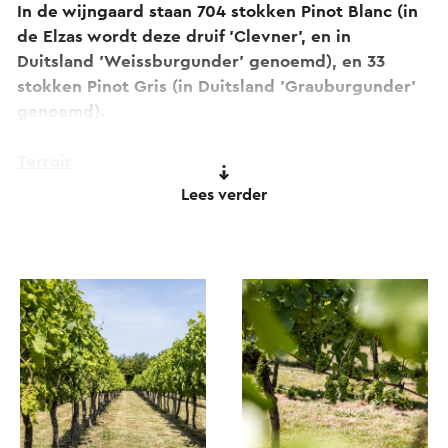
In de wijngaard staan 704 stokken Pinot Blanc (in
de Elzas wordt deze druif 'Clevner', en in
Duitsland 'Weissburgunder' genoemd), en 33
stokken Pinot Gris (in Duitsland 'Grauburgunder'
genoemd).
Terroir
De wijngaard ligt in het noordelijkste deel van het
Lees verder
Limburgse löss gebied. De bovenlaag bestaat tot
een diepte van 4 meter uit bruine en
kalkhoudende löss. Daaronder bestaat de bodem
tot een diepte van circa 13 meter uit grof zand,
grind en kiezel.
Landschap en klimaat
De wijngaard is gelegen op een hoogte van 107
meter in een open gebied met een perfecte
positie ten opzichte van de zon. De wind heeft er