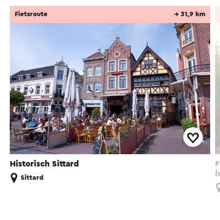
Fietsroute
→ 31,9 km
Historisch Sittard
F
l
Sittard