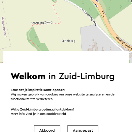
©
contributors
OpenStreetMap
→ Plan je route
Welkom
in Zuid-Limburg
Leuk dat je inspiratie komt opdoen!
Verstuur een e-mail
Wij maken gebruik van cookies om onze website te analyseren en de
functionaliteit te verbeteren.
Wil je Zuid-Limburg optimaal ontdekken?
Meer info vind je in ons
cookiebeleid
Verstuur een mail naar Domaine de Winteraecke. Je
Akkoord
Aangepast