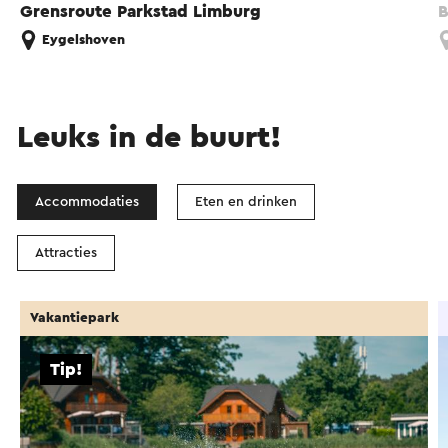
Grensroute Parkstad Limburg
B
Eygelshoven
Leuks in de buurt!
Accommodaties
Eten en drinken
Attracties
Vakantiepark
Tip!