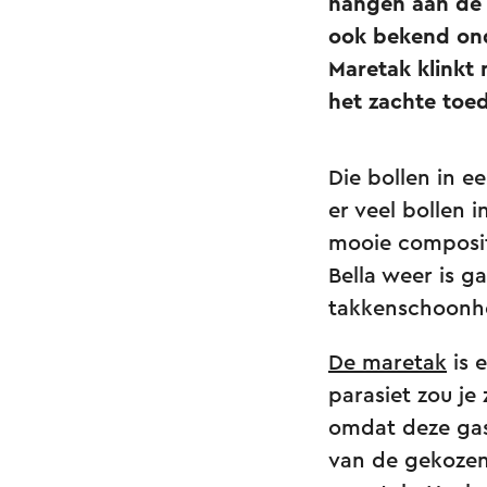
hangen aan de 
ook bekend ond
Maretak klinkt 
het zachte toed
Die bollen in e
er veel bollen 
mooie composit
Bella weer is g
takkenschoonhe
De maretak
is 
parasiet zou je
omdat deze gast
van de gekozen 