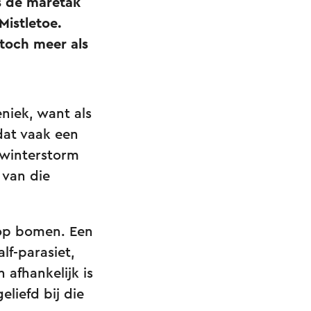
s de maretak
istletoe.
 toch meer als
eniek, want als
dat vaak een
 winterstorm
 van die
t op bomen. Een
lf-parasiet,
afhankelijk is
eliefd bij die