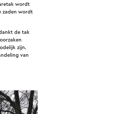
maretak wordt
ge zaden wordt
dankt de tak
eroorzaken
elijk zijn.
andeling van