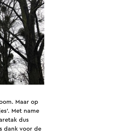
boom. Maar op
jes’. Met name
aretak dus
ls dank voor de