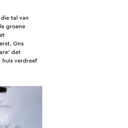
die tal van
de groene
et
erst. Ons
are’ dat
huis verdreef