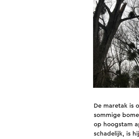
De maretak is 
sommige bomen v
op hoogstam ap
schadelijk, is 