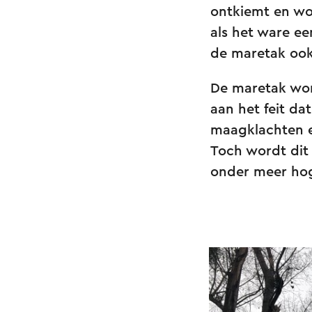
ontkiemt en wo
als het ware e
de maretak ook
De maretak wo
aan het feit da
maagklachten en
Toch wordt dit
onder meer ho