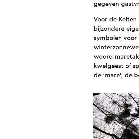
gegeven gastvr
Voor de Kelten
bijzondere eig
symbolen voor 
winterzonnewen
woord maretak 
kwelgeest of s
de ‘mare’, de b