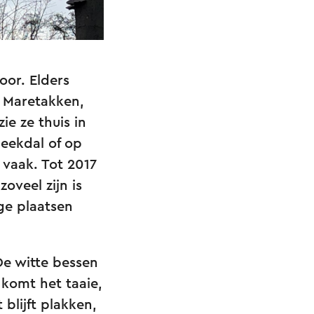
oor. Elders
. Maretakken,
ie ze thuis in
eekdal of op
 vaak. Tot 2017
oveel zijn is
ge plaatsen
De witte bessen
 komt het taaie,
blijft plakken,