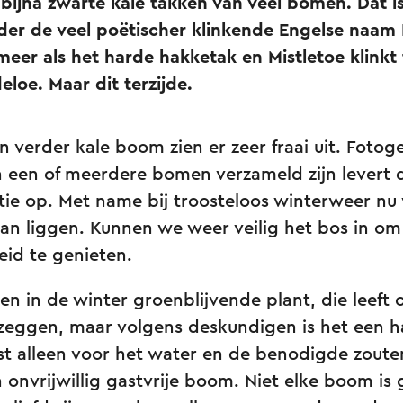
bijna zwarte kale takken van veel bomen. Dat i
er de veel poëtischer klinkende Engelse naam M
meer als het harde hakketak en Mistletoe klinkt
eloe. Maar dit terzijde.
en verder kale boom zien er zeer fraai uit. Fotog
in een of meerdere bomen verzameld zijn levert 
ie op. Met name bij troosteloos winterweer nu
aan liggen. Kunnen we weer veilig het bos in om
id te genieten.
een in de winter groenblijvende plant, die leef
 zeggen, maar volgens deskundigen is het een ha
 alleen voor het water en de benodigde zouten 
onvrijwillig gastvrije boom. Niet elke boom is g