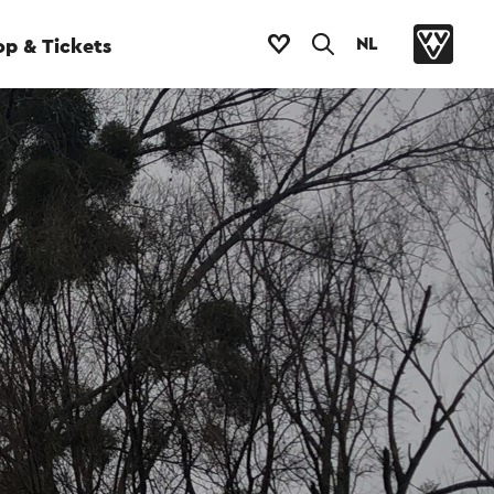
NL
p & Tickets