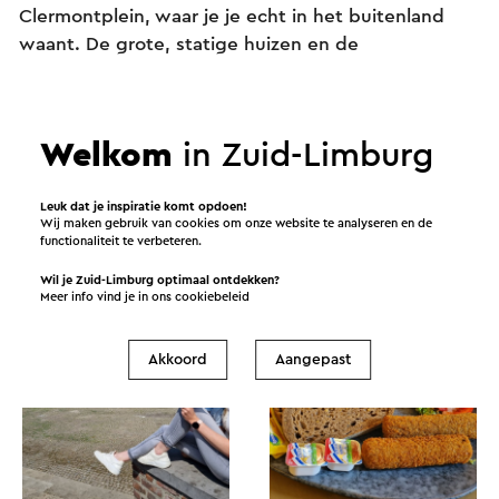
Clermontplein, waar je je echt in het buitenland
waant. De grote, statige huizen en de
kinderkopjes, omringd door eeuwenoude bomen,
vormen een oase van rust. En voor kinderen is dit
een plek om even heerlijk te rennen en te spelen
Welkom
in Zuid-Limburg
op de trappen. Het grote Von Clermonthuis is
tegenwoordig het gemeentekantoor van Vaals en
Leuk dat je inspiratie komt opdoen!
zo ontmoeten heden en verleden elkaar hier.
Wij maken gebruik van cookies om onze website te analyseren en de
functionaliteit te verbeteren.
Wil je Zuid-Limburg optimaal ontdekken?
Meer info vind je in ons
cookiebeleid
Akkoord
Aangepast