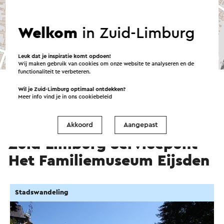
Welkom
in Zuid-Limburg
Leuk dat je inspiratie komt opdoen!
©
contributors
OpenStreetMap
Wij maken gebruik van cookies om onze website te analyseren en de
→ Plan je route
functionaliteit te verbeteren.
Wil je Zuid-Limburg optimaal ontdekken?
Meer info vind je in ons
cookiebeleid
Georganiseerd door Visit
Akkoord
Aangepast
Zuid-Limburg Servicepunt
Het Familiemuseum Eijsden
Stadswandeling