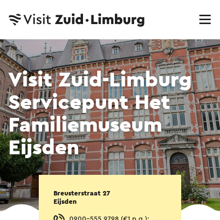
Visit Zuid-Limburg
Servicepunt Het
Familiemuseum
Eijsden
Breusterstraat 27
Eijsden
0900-555 9798 (€1 p.g.);