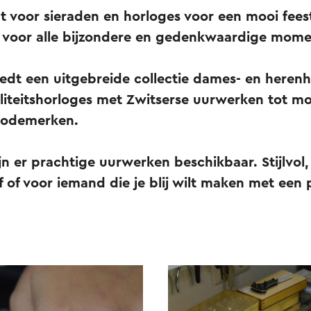
ht voor sieraden en horloges voor een mooi feest
 voor alle bijzondere en gedenkwaardige momen
edt een uitgebreide collectie dames- en herenh
aliteitshorloges met Zwitserse uurwerken tot m
modemerken.
jn er prachtige uurwerken beschikbaar. Stijlvol,
lf of voor iemand die je blij wilt maken met een 