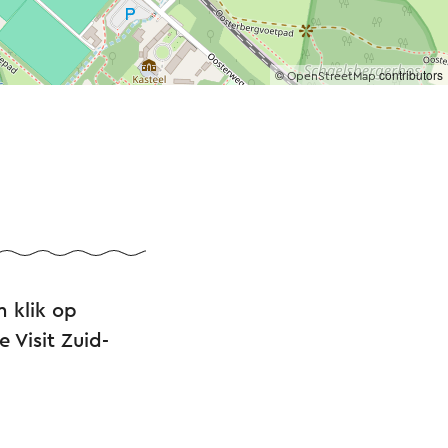
©
contributors
OpenStreetMap
n klik op
 Visit Zuid-