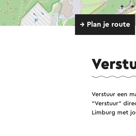
→ Plan je route
Verst
Verstuur een ma
“Verstuur” dire
Limburg met j