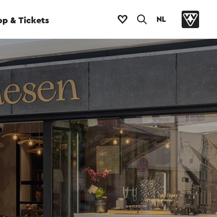
NL
p & Tickets