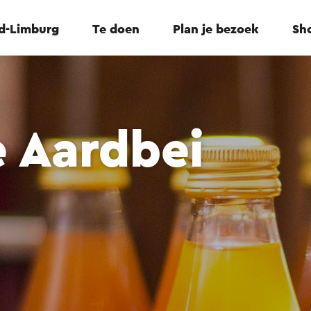
id-Limburg
Te doen
Plan je bezoek
Sho
 Aardbei