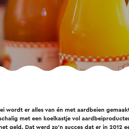
bei wordt er alles van én met aardbeien gemaak
nschalig met een koelkastje vol aardbeiproduct
 het geld. Dat werd zo'n succes dat er in 2012 