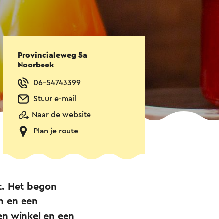
Provincialeweg 5a
Noorbeek
06-54743399
Stuur e-mail
Naar de website
Plan je route
t. Het begon
en en een
een winkel en een