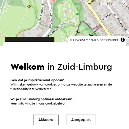
©
contributors
OpenStreetMap
→ Plan je route
Welkom
in Zuid-Limburg
Verstuur een e-mail
Leuk dat je inspiratie komt opdoen!
Wij maken gebruik van cookies om onze website te analyseren en de
functionaliteit te verbeteren.
Wil je Zuid-Limburg optimaal ontdekken?
Meer info vind je in ons
cookiebeleid
Verstuur een mail naar Daisy’s Gifts & more. Je
bericht wordt na een klik op “Verstuur” direct
Akkoord
Aangepast
verstuurd. In onze privacy verklaring staat hoe Visit
Zuid-Limburg met jouw persoonsgegevens