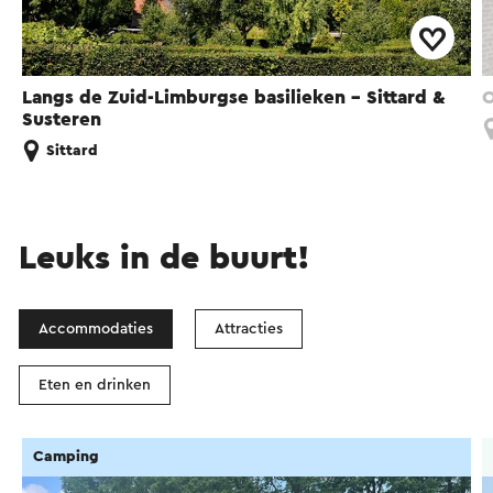
Langs de Zuid-Limburgse basilieken - Sittard &
O
Susteren
Sittard
Leuks in de buurt!
Accommodaties
Attracties
Eten en drinken
Camping