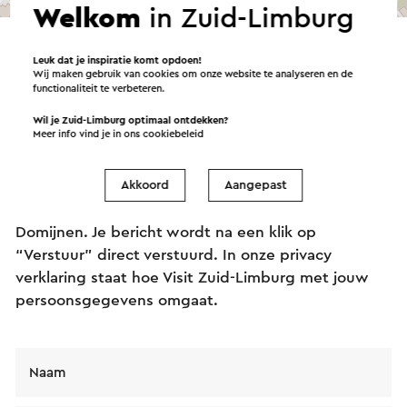
Welkom
in Zuid-Limburg
→ Plan je route
Leuk dat je inspiratie komt opdoen!
Wij maken gebruik van cookies om onze website te analyseren en de
functionaliteit te verbeteren.
Verstuur een e-mail
Wil je Zuid-Limburg optimaal ontdekken?
Meer info vind je in ons
cookiebeleid
Akkoord
Aangepast
Verstuur een mail naar Bibliotheek Ligne De
Domijnen. Je bericht wordt na een klik op
“Verstuur” direct verstuurd. In onze privacy
verklaring staat hoe Visit Zuid-Limburg met jouw
persoonsgegevens omgaat.
Naam