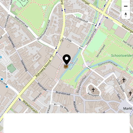
©
contributors
OpenStreetMap