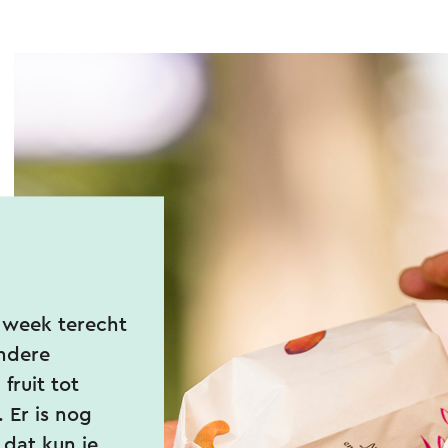
e week terecht
ndere
fruit tot
. Er is nog
dat kun je