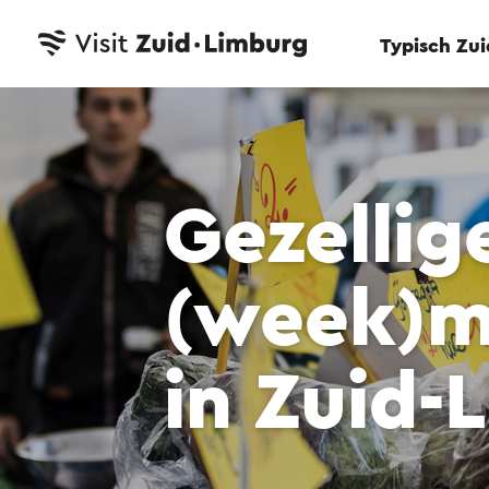
Typisch Zu
Gezellig
(week)m
in Zuid-