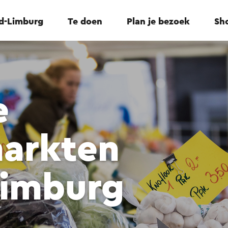
id-Limburg
Te doen
Plan je bezoek
Sho
e
arkten
Limburg