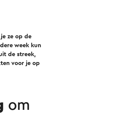
 je ze op de
Iedere week kun
it de streek,
ten voor je op
g
om