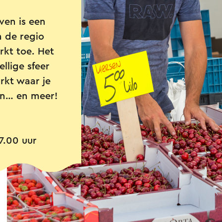
ven is een
n de regio
kt toe. Het
llige sfeer
rkt waar je
en… en meer!
7.00 uur