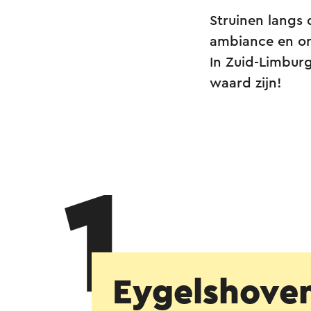
Struinen langs
ambiance en on
In Zuid-Limburg
waard zijn!
1
Eygelshove