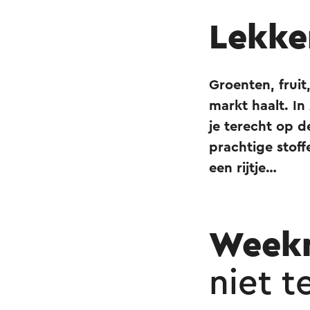
Lekke
Groenten, fruit,
markt haalt. I
je terecht op d
prachtige stoff
een rijtje…
Weekm
niet t