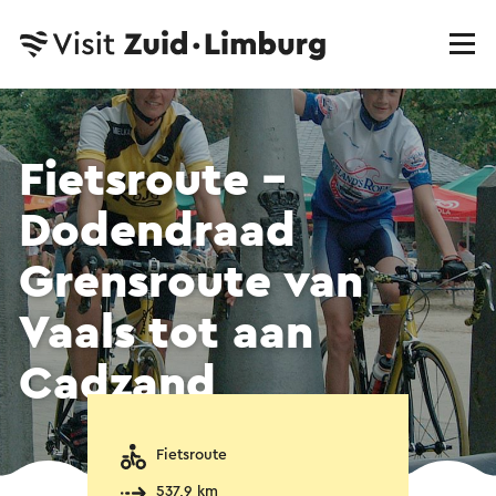
Fietsroute -
Dodendraad
Grensroute van
Vaals tot aan
Cadzand
Fietsroute
537,9 km