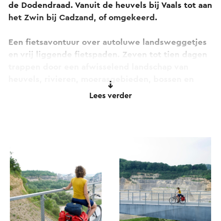
de Dodendraad. Vanuit de heuvels bij Vaals tot aan
het Zwin bij Cadzand, of omgekeerd.
Een fietsavontuur over autoluwe landsweggetjes
en vrij liggende fietspaden. Zeven tot tien dagen
trappen door een afwisselend landschap van
heuvels, rivieren, moerasgebieden, bossen en
heide, door bijzondere grensdorpen en langs de
Lees verder
wereldsteden Maastricht en Antwerpen.
Een langeafstandsfietsroute via knooppunten voor
fietsers van ieder niveau. Laat je verrassen door
wat in eigen land nog te ontdekken valt!