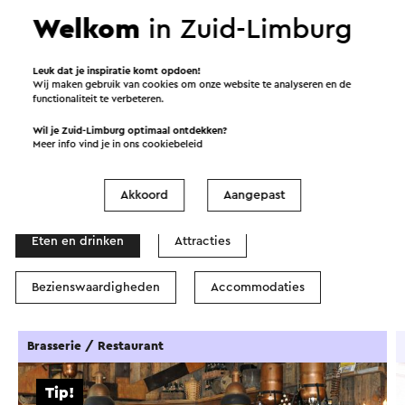
Start de route
Welkom
in Zuid-Limburg
©
contributors
OpenStreetMap
Leuk dat je inspiratie komt opdoen!
Filters tonen
Wij maken gebruik van cookies om onze website te analyseren en de
functionaliteit te verbeteren.
Wil je Zuid-Limburg optimaal ontdekken?
Meer info vind je in ons
cookiebeleid
In de omgeving
Akkoord
Aangepast
Eten en drinken
Attracties
Bezienswaardigheden
Accommodaties
Brasserie / Restaurant
Tip!