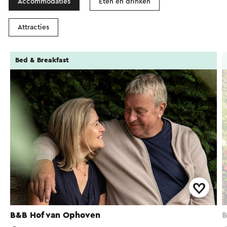
Accommodaties
Eten en drinken
Attracties
Bed & Breakfast
B&B Hof van Ophoven
B