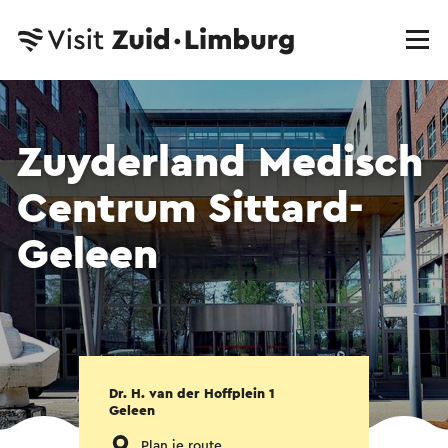
Zuyderland Medisch
Centrum Sittard-
Geleen
Dr. H. van der Hoffplein 1
Geleen
Plan je route