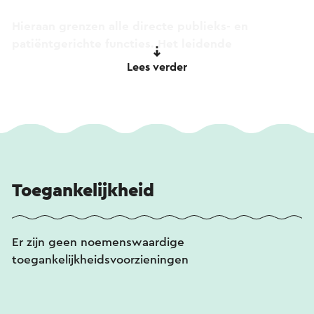
Hieraan grenzen alle directe publieks- en
patiëntgerichte functies. Het leidende
uitgangspunt bij het ontwerp is dat de patiënt
Lees verder
centraal moet staan. Het ziekenhuis is vanuit vier
functies thematisch ingedeeld in een publiek
gebied, een plek om te ontmoeten, te verblijven
en te werken.
Flexibiliteit is een belangrijk kernwoord in het
ontwerpproces geweest. Zowel
Toegankelijkheid
volumeflexibiliteit (het gebouw moest
uitbreidbaar zijn) als ook ombouwflexibiliteit. Dit
heeft een op alle fronten aanpasbaar gebouw
Er zijn geen noemenswaardige
opgeleverd. Belangrijk omdat het denken over de
toegankelijkheidsvoorzieningen
organisatie zal blijven veranderen.
Architectenbureau: De Zwarte Hond.