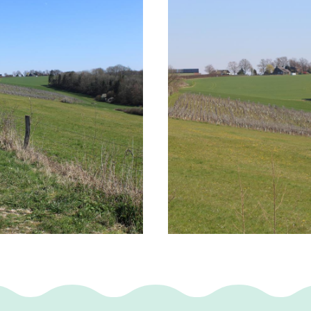
ssen als stille en mousserende wijnen.
ijngaard van Fromberg bestaat uit mineraalrijk
 zorgt ervoor dat de stokken hard moeten we
ngsstoffen te transporteren, waardoor de stok 
le druiven produceert.
 helling ligt een beschermd natuurgebied, hier
 de Ophrys Apifera, deze orchidee groeit allee
aarom heeft Wijngoed Fromberg deze naam 'Op
ende wijnen gekoppeld.
aat
 geheel op het zuiden daarom kunnen de druive