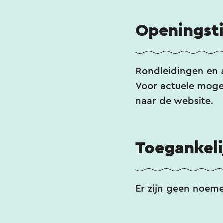
volop genieten va
Openingst
opbouwen. Hier in
dan in het dorp. D
Rondleidingen en 
Wijnproces
Voor actuele mogel
Het hele wijnproc
naar de website.
zodoende kan er e
Toegankeli
Er zijn geen noem