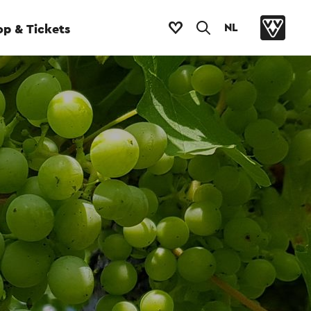
NL
p & Tickets