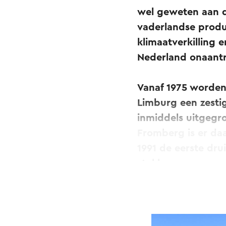
wel geweten aan d
vaderlandse produc
klimaatverkilling 
Nederland onaant
Vanaf 1975 worden
Limburg een zestig
inmiddels uitgegr
Fromberg is er daa
1991 de eerste dru
stokken.
Druivenrassen en 
De druivenrassen d
Bacchus, Müller Th