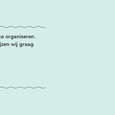
de suikers
 paar graden hoger
a 20%.
e organiseren.
jzen wij graag
tig geoogst,
rden.