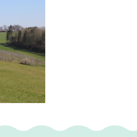
e kalksteen, deze
rken om hun
sterk en krachtig
 groeit een
n op een heel
hrys' dan ook aan
n de gehele dag