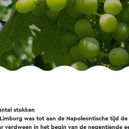
antal stokken
Limburg was tot aan de Napoleontische tijd de
r verdween in het begin van de negentiende e