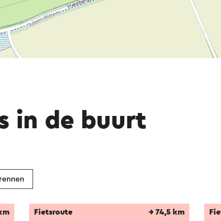
s in de buurt
rennen
 km
Fietsroute
→ 74,5 km
Fie