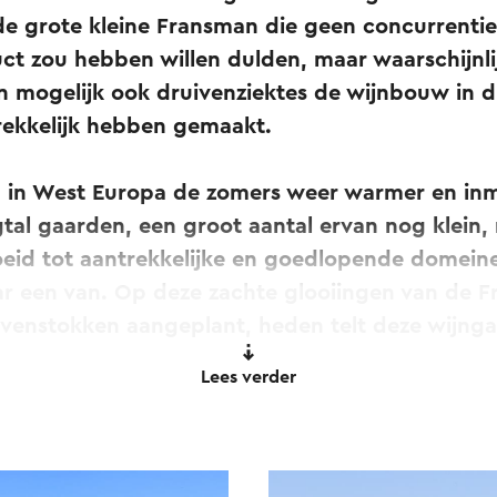
e grote kleine Fransman die geen concurrentie
t zou hebben willen dulden, maar waarschijnlij
en mogelijk ook druivenziektes de wijnbouw in dit
rekkelijk hebben gemaakt.
 in West Europa de zomers weer warmer en inmi
tal gaarden, een groot aantal ervan nog klein,
oeid tot aantrekkelijke en goedlopende domein
r een van. Op deze zachte glooiingen van de F
ivenstokken aangeplant, heden telt deze wijnga
Lees verder
wijnsoorten
ie hier in de zinderende zuiderzon groeien zijn:
urgau, Reichensteiner, Riesling, Solaris en Pino