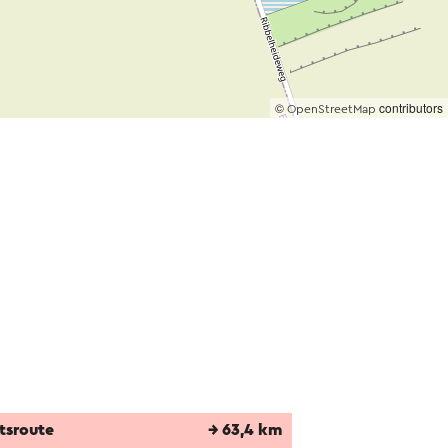
©
contributors
OpenStreetMap
tsroute
→ 63,4 km