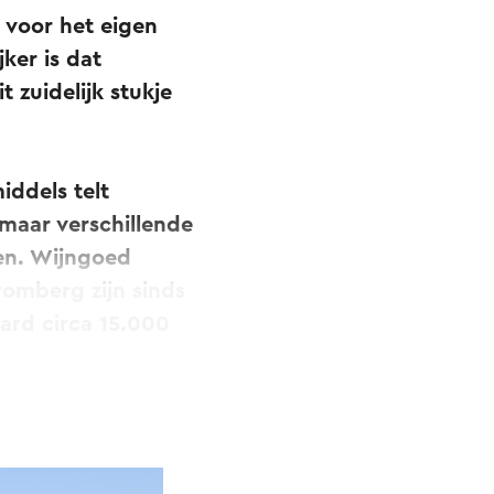
 voor het eigen
ker is dat
 zuidelijk stukje
ddels telt
 maar verschillende
en. Wijngoed
romberg zijn sinds
ard circa 15.000
 Auxerrois,
t Noir en deze