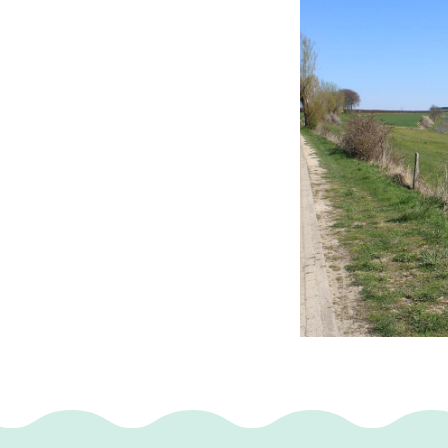
eindigen in de fle
Terroir
De bodem van de w
(arme) ondergrond
mineralen en voedi
wordt en smaakvol
Grenzend aan deze
zeldzame orchidee,
zuivere bodem, d
de eigen mousser
Landschap en klim
De wijngaard ligt