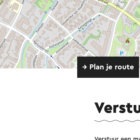
→ Plan je route
Verst
Verstuur een m