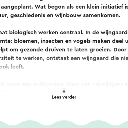
 aangeplant. Wat begon als een klein initiatief i
uur, geschiedenis en wijnbouw samenkomen.
aat biologisch werken centraal. In de wijngaard
imte: bloemen, insecten en vogels maken deel u
lpt om gezonde druiven te laten groeien. Door
iteit te werken, ontstaat een wijngaard die nie
ok leeft.
d staat een enthousiast team van vrijwilligers e
j de stokken, volgen ze de seizoenen en werken
Lees verder
ke doel: een eerlijke wijn maken die het karakt
geoogst zijn en de wijn zijn tijd krijgt om te ri