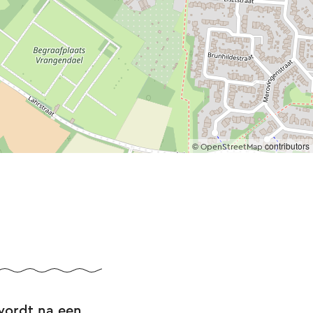
©
contributors
OpenStreetMap
 wordt na een