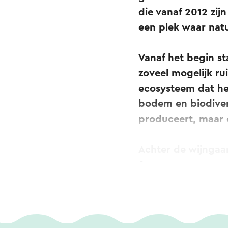
die vanaf 2012 zijn
een plek waar nat
Vanaf het begin st
zoveel mogelijk ru
ecosysteem dat he
bodem en biodivers
produceert, maar o
Achter de wijngaar
Samen verzorgen zi
aan hun gezamenlij
weerspiegelt.
Wanneer de druiven 