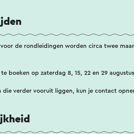
te rusten: in het Fort zelf. In de koele ruimtes 
 de flessen opgeslagen, omringd door eeuwen 
ijden
 voor de rondleidingen worden circa twee maa
 te boeken op zaterdag 8, 15, 22 en 29 augustus
 die verder vooruit liggen, kun je contact opne
jkheid