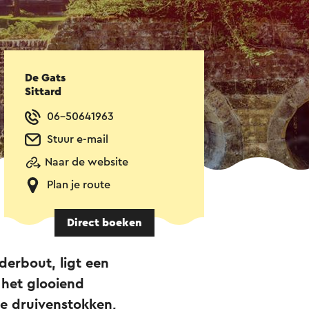
De Gats
Sittard
06-50641963
Stuur e-mail
Naar de website
Plan je route
Direct boeken
derbout, ligt een
 het glooiend
ke druivenstokken,