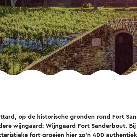
ttard, op de historische gronden rond Fort San
dere wijngaard: Wijngaard Fort Sanderbout. Bij
teristieke fort groeien hier zo’n 400 authentie