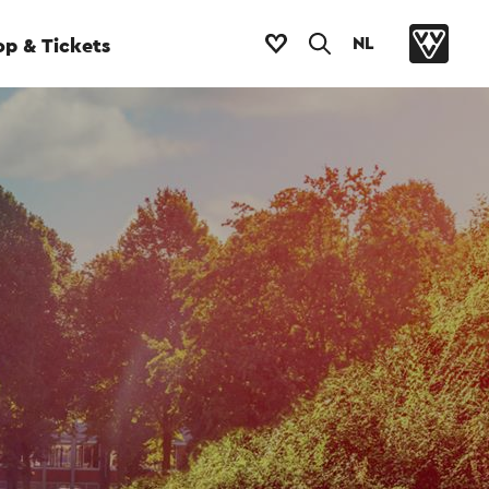
NL
p & Tickets