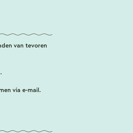
van Fort
geschiedenis.
nden van tevoren
.
men via e-mail.