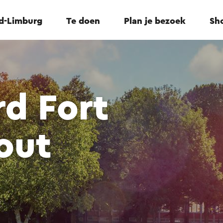
id-Limburg
Te doen
Plan je bezoek
Sho
d Fort
out