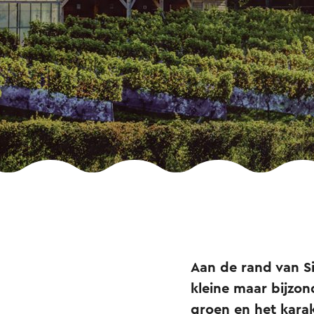
Aan de rand van Si
kleine maar bijzon
groen en het karak