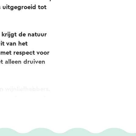
s uitgegroeid tot
 krijgt de natuur
it van het
 met respect voor
t alleen druiven
n wijnliefhebbers.
 ze stap voor stap
er van deze plek
jpen, vindt hij een