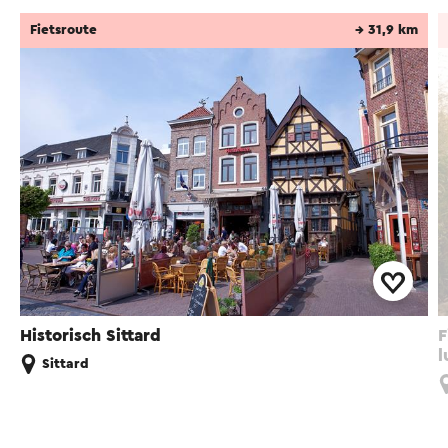
Fietsroute
→ 31,9 km
Historisch Sittard
F
l
Sittard