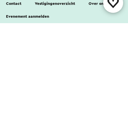
Contact
Vestigingenoverzicht
Over ons
Evenement aanmelden
Volg ons
Disclaimer
Colofon
Privacy verklaring
Cookies
Voor partners