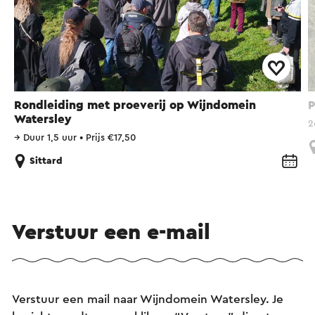
Rondleiding met proeverij op Wijndomein
P
Watersley
2
→
Duur 1,5 uur
•
Prijs €17,50
Sittard
Verstuur een e-mail
Verstuur een mail naar Wijndomein Watersley. Je