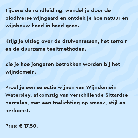
gezonde wijngaard in balans met zijn omgeving.
Tijdens de rondleiding: wandel je door de
biodiverse wijngaard en ontdek je hoe natuur en
Er wordt gewerkt volgens organische en
wijnbouw hand in hand gaan.
diervriendelijke principes, met minimale ingrepen
en zonder onnodige chemische middelen. De
Krijg je uitleg over de druivenrassen, het terroir
focus ligt op preventie, natuurlijke weerbaarheid
en de duurzame teeltmethoden.
en respect voor alles wat leeft in en rond de
wijngaard.
Zie je hoe jongeren betrokken worden bij het
wijndomein.
In deze wijngaard worden biologische methoden
en innovatieve, diervriendelijke technieken
Proef je een selectie wijnen van Wijndomein
gecombineerd om een zo klein mogelijke
Watersley, afkomstig van verschillende Sittardse
ecologische voetafdruk te krijgen. De nadruk ligt
percelen, met een toelichting op smaak, stijl en
op harmonie tussen mens en natuur.
herkomst.
De rondleidingen zijn geschikt voor zowel
Prijs: € 17,50.
beginnende wijndrinkers als echte liefhebbers en
kunnen ook worden geboekt als groepsactiviteit,