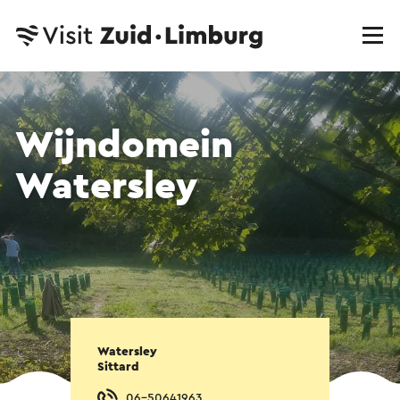
Wijndomein
Watersley
Watersley
Sittard
06-50641963