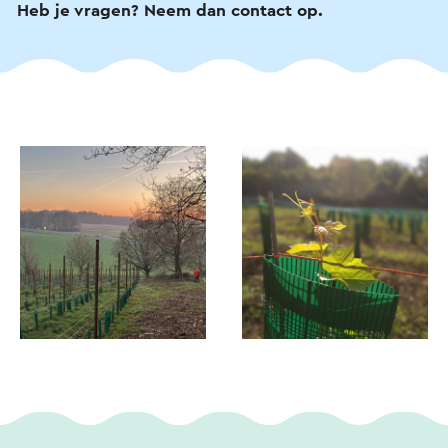
Heb je vragen? Neem dan contact op.
bedrijfsuitje of onderdeel van een evenement.
Tevens wordt er aandacht aan jongeren gegeven
met druivensap.